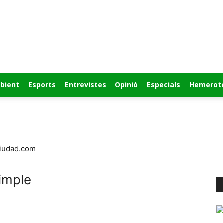
bient
Esports
Entrevistes
Opinió
Especials
Hemerot
ciudad.com
imple