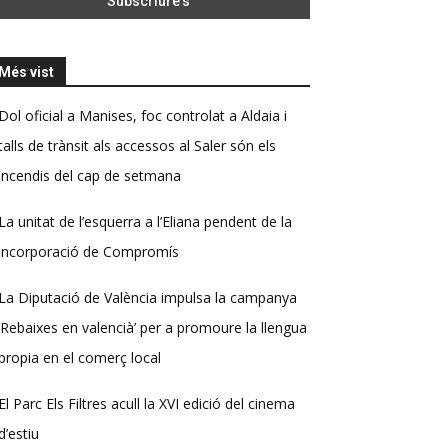
Més vist
Dol oficial a Manises, foc controlat a Aldaia i
talls de trànsit als accessos al Saler són els
incendis del cap de setmana
La unitat de l’esquerra a l’Eliana pendent de la
incorporació de Compromís
La Diputació de València impulsa la campanya
‘Rebaixes en valencià’ per a promoure la llengua
propia en el comerç local
El Parc Els Filtres acull la XVI edició del cinema
d’estiu