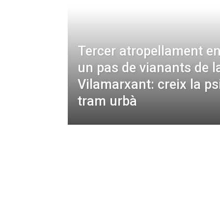
Tercer atropellament e
un pas de vianants de l
Vilamarxant: creix la ps
tram urbà