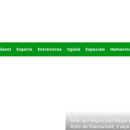
bient
Esports
Entrevistes
Opinió
Especials
Hemerot
L’artista de casa nostra, a
taller al Polígon Enchilagar 
Rullo de Vilamarxant, s’alça