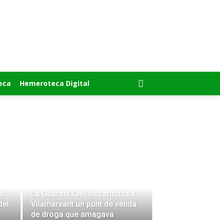
eca
Hemeroteca Digital
mb
La Guàrdia Civil desarticula a
del
Vilamarxant un punt de venda
de droga que amagava