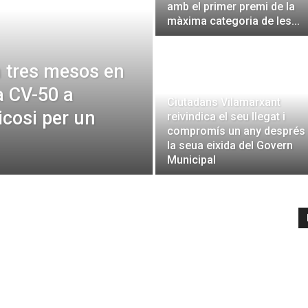
amb el primer premi de la
màxima categoria de les...
n tres mesos en
a CV-50 a
Ciutadans Vilamarxant
icosi per un
reivindica el seu llegat i
compromís un any després
la seua eixida del Govern
Municipal