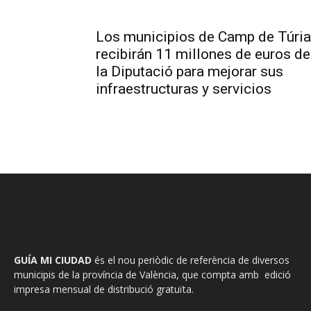
Los municipios de Camp de Túria
recibirán 11 millones de euros de
la Diputació para mejorar sus
infraestructuras y servicios
GUÍA MI CIUDAD
és el nou periòdic de referència de diversos
municipis de la província de València, que compta amb edició
impresa mensual de distribució gratuïta.