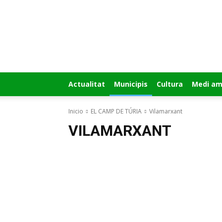
GUÍA
MI
CIUDAD
Actualitat
Municipis
Cultura
Medi am
Inicio
EL CAMP DE TÚRIA
Vilamarxant
VILAMARXANT