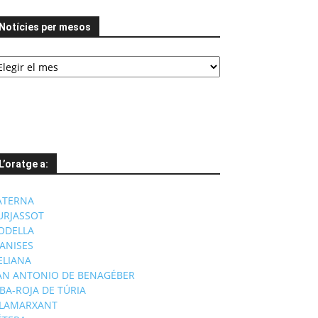
Notícies per mesos
tícies
er
esos
L’oratge a:
ATERNA
URJASSOT
ODELLA
ANISES
'ELIANA
AN ANTONIO DE BENAGÉBER
IBA-ROJA DE TÚRIA
ILAMARXANT