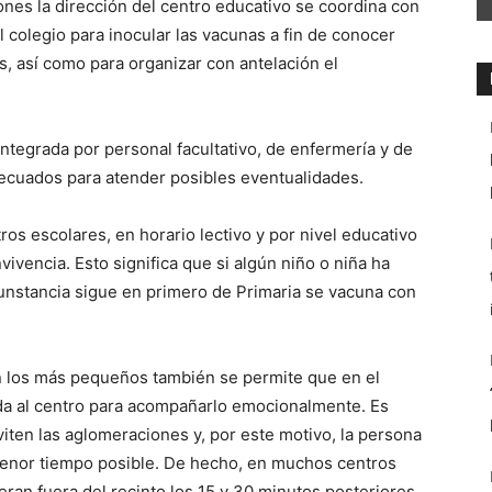
iones la dirección del centro educativo se coordina con
 colegio para inocular las vacunas a fin de conocer
, así como para organizar con antelación el
integrada por personal facultativo, de enfermería y de
decuados para atender posibles eventualidades.
ros escolares, en horario lectivo y por nivel educativo
ivencia. Esto significa que si algún niño o niña ha
cunstancia sigue en primero de Primaria se vacuna con
n los más pequeños también se permite que en el
da al centro para acompañarlo emocionalmente. Es
ten las aglomeraciones y, por este motivo, la persona
menor tiempo posible. De hecho, en muchos centros
an fuera del recinto los 15 y 30 minutos posteriores