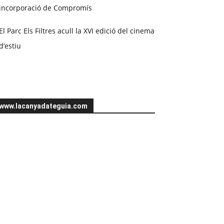
incorporació de Compromís
El Parc Els Filtres acull la XVI edició del cinema
d’estiu
www.lacanyadateguia.com