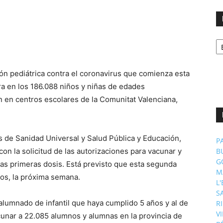
No
p
m
n pediátrica contra el coronavirus que comienza esta
a en los 186.088 niños y niñas de edades
 en centros escolares de la Comunitat Valenciana,
es de Sanidad Universal y Salud Pública y Educación,
P
on la solicitud de las autorizaciones para vacunar y
B
G
las primeras dosis. Está previsto que esta segunda
M
nos, la próxima semana.
L
S
 alumnado de infantil que haya cumplido 5 años y al de
R
V
acunar a 22.085 alumnos y alumnas en la provincia de