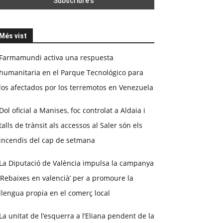
Més vist
Farmamundi activa una respuesta
humanitaria en el Parque Tecnológico para
los afectados por los terremotos en Venezuela
Dol oficial a Manises, foc controlat a Aldaia i
talls de trànsit als accessos al Saler són els
incendis del cap de setmana
La Diputació de València impulsa la campanya
‘Rebaixes en valencià’ per a promoure la
llengua propia en el comerç local
La unitat de l’esquerra a l’Eliana pendent de la