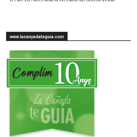
www.lacanyadateguia.com