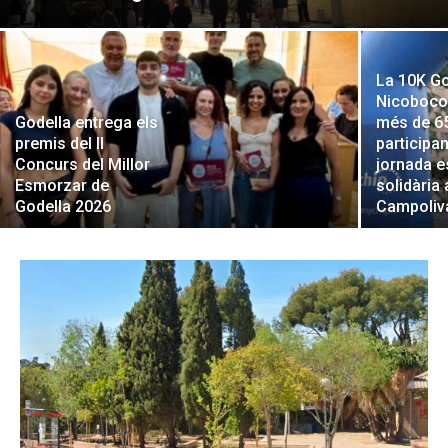
La 10K Go
Nicoboco
Godella entrega els
més de 6
premis del II
participa
Concurs del Millor
jornada e
Esmorzar de
solidària 
Godella 2026
Campoliv