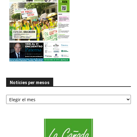
Notícies per mesos
Notícies
per
mesos