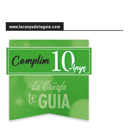
www.lacanyadateguia.com