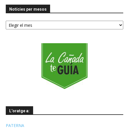
Notícies per mesos
Notícies
per
mesos
L’oratge a:
PATERNA