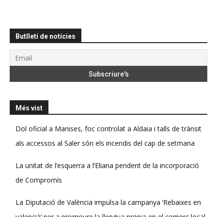
Butlletí de notícies
Més vist
Dol oficial a Manises, foc controlat a Aldaia i talls de trànsit
als accessos al Saler són els incendis del cap de setmana
La unitat de l’esquerra a l’Eliana pendent de la incorporació
de Compromís
La Diputació de València impulsa la campanya ‘Rebaixes en
valencià’ per a promoure la llengua propia en el comerç local