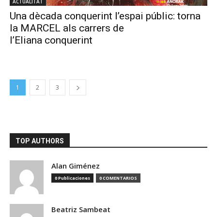
ACTUALITAT
Una dècada conquerint l’espai públic: torna
la MARCEL als carrers de
l’Eliana conquerint
1
2
3
TOP AUTHORS
Alan Giménez
0 Publicaciones
0 COMENTARIOS
Beatriz Sambeat