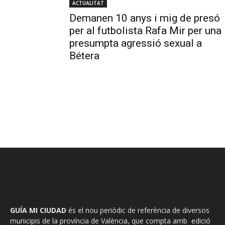
ACTUALITAT
Demanen 10 anys i mig de presó
per al futbolista Rafa Mir per una
presumpta agressió sexual a
Bétera
GUÍA MI CIUDAD
és el nou periòdic de referència de diversos
municipis de la província de València, que compta amb edició