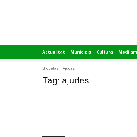
GUÍA
MI
CIUDAD
Actualitat
Municipis
Cultura
Medi am
Etiquetas
Ajudes
Tag:
ajudes