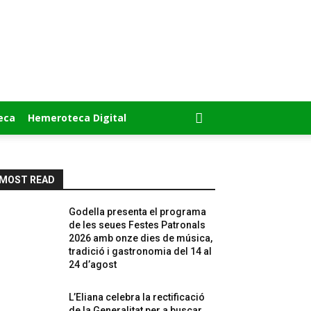
eca
Hemeroteca Digital
MOST READ
Godella presenta el programa
de les seues Festes Patronals
2026 amb onze dies de música,
tradició i gastronomia del 14 al
24 d’agost
L’Eliana celebra la rectificació
de la Generalitat per a buscar