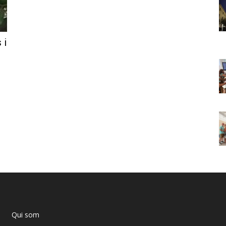
 i
Qui som