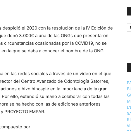
No
despidió el 2020 con la resolución de la IV Edición de
p
m
 que donó 3.000€ a una de las ONGs que presentaron
as circunstancias ocasionadas por la COVID19, no se
ca en la que se daba a conocer el nombre de la ONG
ca en las redes sociales a través de un vídeo en el que
irector del Centro Avanzado de Odontología Satorres,
P
iaciones e hizo hincapié en la importancia de la gran
B
G
. Por ello, extendió su mano a colaborar con todas las
M
hora se ha hecho con las de ediciones anteriores
L
y PROYECTO EMPAR.
S
R
V
o compuesto por: