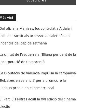
Més vist
Dol oficial a Manises, foc controlat a Aldaia i
talls de trànsit als accessos al Saler són els
incendis del cap de setmana
La unitat de l’esquerra a l’Eliana pendent de la
incorporació de Compromís
La Diputació de València impulsa la campanya
‘Rebaixes en valencià’ per a promoure la
llengua propia en el comerç local
El Parc Els Filtres acull la XVI edició del cinema
d’estiu