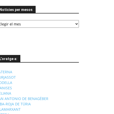
Notícies per mesos
tícies
er
esos
L’oratge a:
ATERNA
URJASSOT
ODELLA
ANISES
'ELIANA
AN ANTONIO DE BENAGÉBER
IBA-ROJA DE TÚRIA
ILAMARXANT