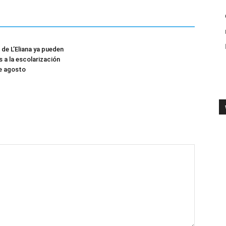
 de L’Eliana ya pueden
s a la escolarización
de agosto