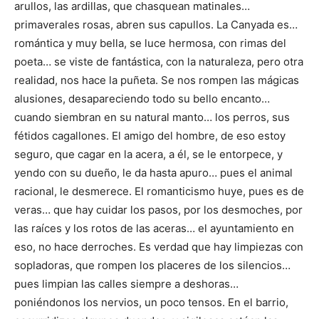
arullos, las ardillas, que chasquean matinales…
primaverales rosas, abren sus capullos. La Canyada es…
romántica y muy bella, se luce hermosa, con rimas del
poeta… se viste de fantástica, con la naturaleza, pero otra
realidad, nos hace la puñeta. Se nos rompen las mágicas
alusiones, desapareciendo todo su bello encanto…
cuando siembran en su natural manto… los perros, sus
fétidos cagallones. El amigo del hombre, de eso estoy
seguro, que cagar en la acera, a él, se le entorpece, y
yendo con su dueño, le da hasta apuro… pues el animal
racional, le desmerece. El romanticismo huye, pues es de
veras… que hay cuidar los pasos, por los desmoches, por
las raíces y los rotos de las aceras… el ayuntamiento en
eso, no hace derroches. Es verdad que hay limpiezas con
sopladoras, que rompen los placeres de los silencios…
pues limpian las calles siempre a deshoras…
poniéndonos los nervios, un poco tensos. En el barrio,