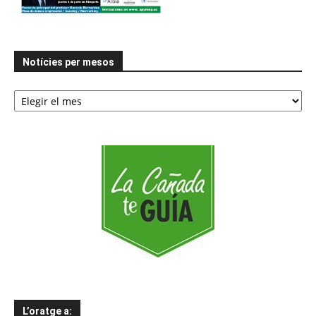
Notícies per mesos
Notícies
per
mesos
L’oratge a: