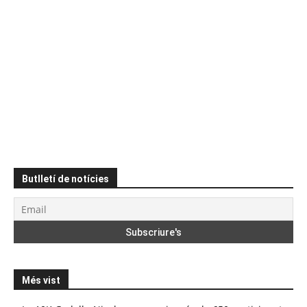
Butlletí de notícies
Més vist