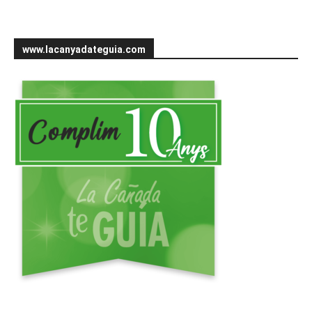
www.lacanyadateguia.com