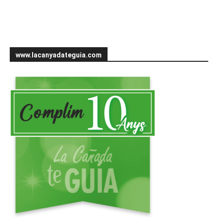
www.lacanyadateguia.com