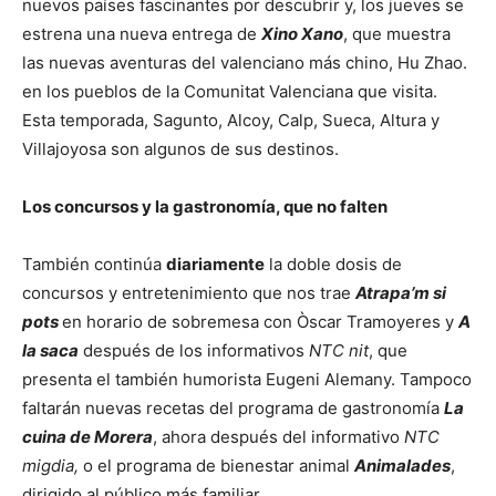
nuevos países fascinantes por descubrir y, los jueves se
estrena una nueva entrega de
Xino Xano
, que muestra
las nuevas aventuras del valenciano más chino, Hu Zhao.
en los pueblos de la Comunitat Valenciana que visita.
Esta temporada, Sagunto, Alcoy, Calp, Sueca, Altura y
Villajoyosa son algunos de sus destinos.
Los concursos y la gastronomía, que no falten
También continúa
diariamente
la doble dosis de
concursos y entretenimiento que nos trae
Atrapa’m si
pots
en horario de sobremesa con Òscar Tramoyeres y
A
la saca
después de los informativos
NTC nit
, que
presenta el también humorista Eugeni Alemany. Tampoco
faltarán nuevas recetas del programa de gastronomía
La
cuina de Morera
, ahora después del informativo
NTC
migdia,
o el programa de bienestar animal
Animalades
,
dirigido al público más familiar.