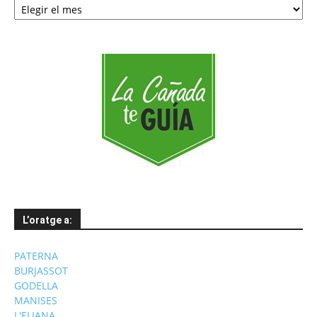
per
mesos
L’oratge a:
PATERNA
BURJASSOT
GODELLA
MANISES
L'ELIANA