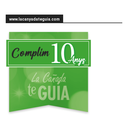
www.lacanyadateguia.com