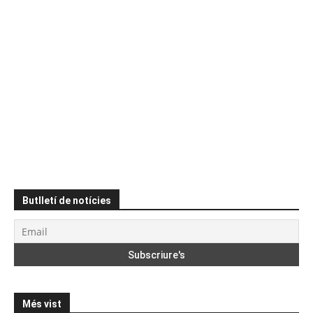
Butlletí de notícies
Més vist