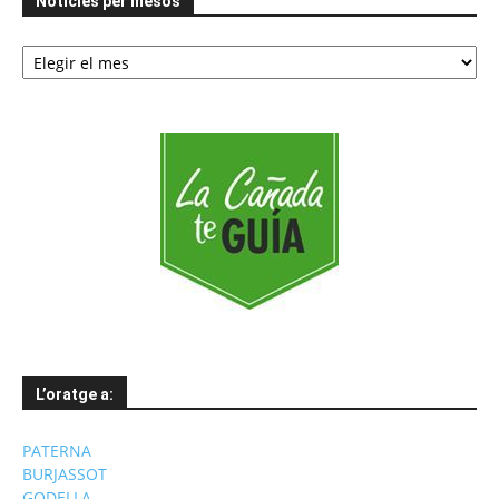
Notícies per mesos
Notícies
per
mesos
L’oratge a:
PATERNA
BURJASSOT
GODELLA