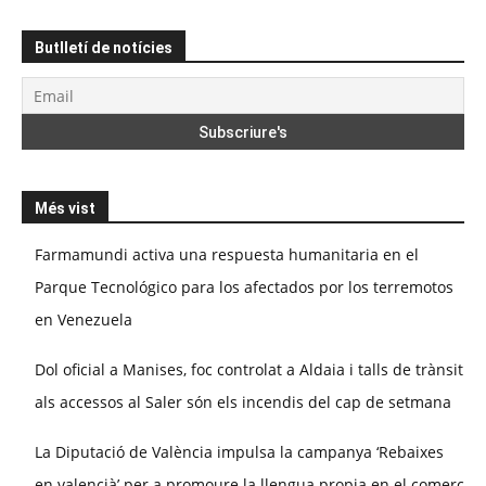
Butlletí de notícies
Més vist
Farmamundi activa una respuesta humanitaria en el
Parque Tecnológico para los afectados por los terremotos
en Venezuela
Dol oficial a Manises, foc controlat a Aldaia i talls de trànsit
als accessos al Saler són els incendis del cap de setmana
La Diputació de València impulsa la campanya ‘Rebaixes
en valencià’ per a promoure la llengua propia en el comerç