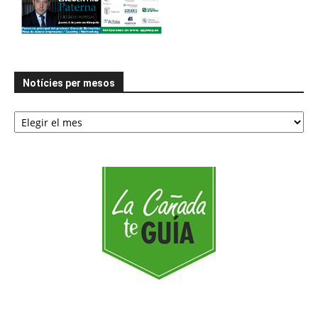
Notícies per mesos
Notícies
per
mesos