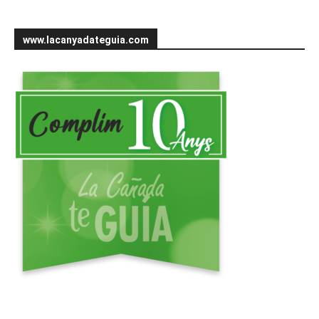
www.lacanyadateguia.com