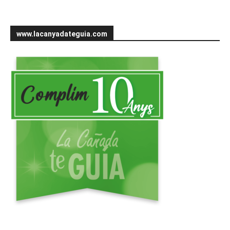
www.lacanyadateguia.com