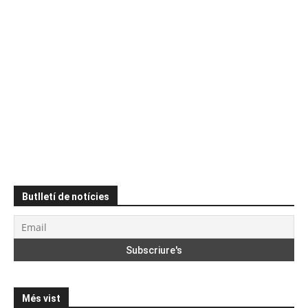
Butlletí de notícies
Més vist