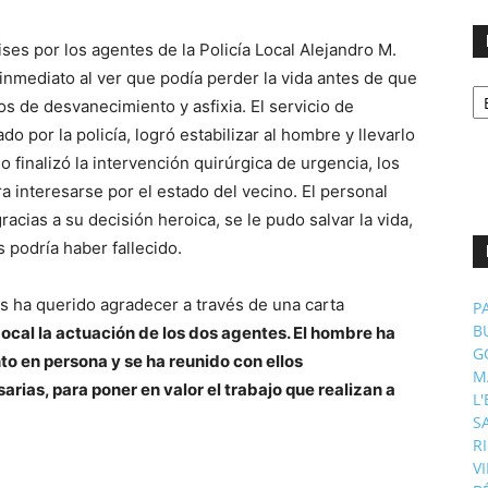
ises por los agentes de la Policía Local Alejandro M.
 inmediato al ver que podía perder la vida antes de que
No
p
os de desvanecimiento y asfixia. El servicio de
m
o por la policía, logró estabilizar al hombre y llevarlo
 finalizó la intervención quirúrgica de urgencia, los
a interesarse por el estado del vecino. El personal
racias a su decisión heroica, se le pudo salvar la vida,
 podría haber fallecido.
 ha querido agradecer a través de una carta
P
B
Local la actuación de los dos agentes. El hombre ha
G
to en persona y se ha reunido con ellos
M
rias, para poner en valor el trabajo que realizan a
L
S
R
V