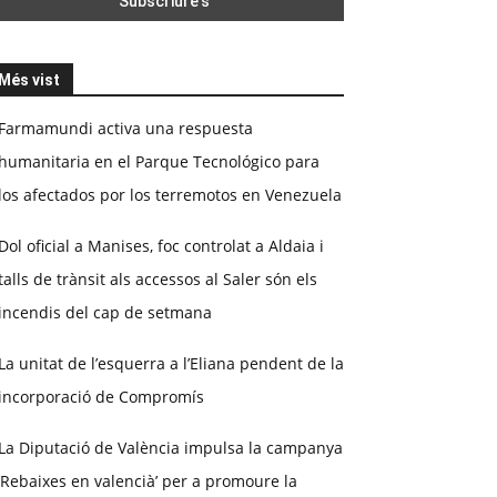
Més vist
Farmamundi activa una respuesta
humanitaria en el Parque Tecnológico para
los afectados por los terremotos en Venezuela
Dol oficial a Manises, foc controlat a Aldaia i
talls de trànsit als accessos al Saler són els
incendis del cap de setmana
La unitat de l’esquerra a l’Eliana pendent de la
incorporació de Compromís
La Diputació de València impulsa la campanya
‘Rebaixes en valencià’ per a promoure la