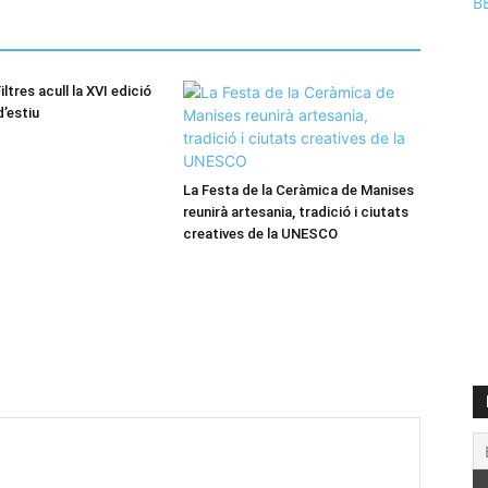
B
iltres acull la XVI edició
d’estiu
La Festa de la Ceràmica de Manises
reunirà artesania, tradició i ciutats
creatives de la UNESCO