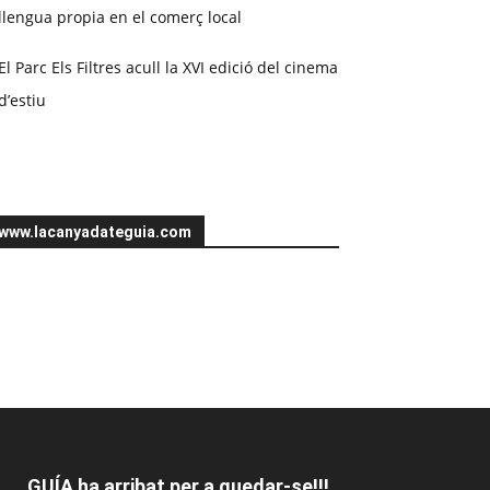
llengua propia en el comerç local
El Parc Els Filtres acull la XVI edició del cinema
d’estiu
www.lacanyadateguia.com
GUÍA ha arribat per a quedar-se!!!