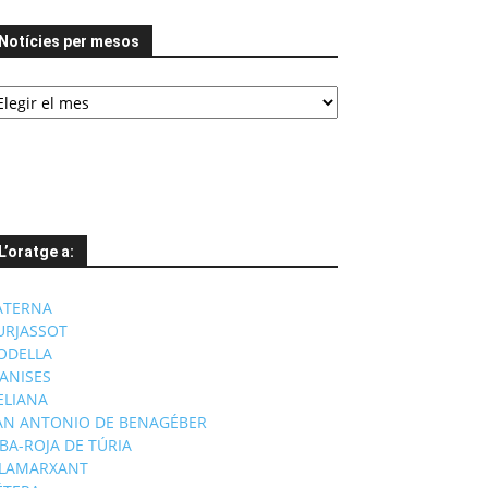
Notícies per mesos
tícies
er
esos
L’oratge a:
ATERNA
URJASSOT
ODELLA
ANISES
'ELIANA
AN ANTONIO DE BENAGÉBER
IBA-ROJA DE TÚRIA
ILAMARXANT