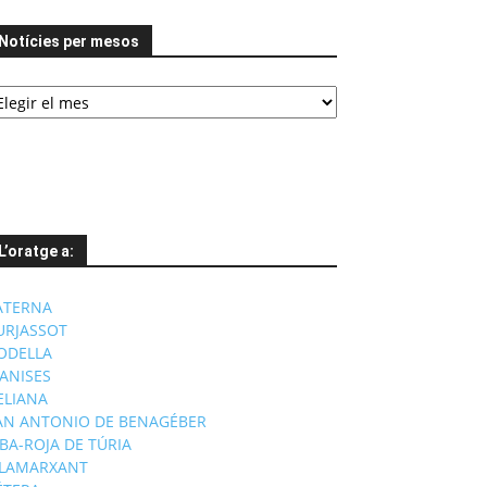
Notícies per mesos
tícies
er
esos
L’oratge a:
ATERNA
URJASSOT
ODELLA
ANISES
'ELIANA
AN ANTONIO DE BENAGÉBER
IBA-ROJA DE TÚRIA
ILAMARXANT