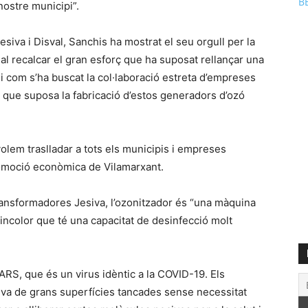
B
nostre municipi”.
iva i Disval, Sanchis ha mostrat el seu orgull per la
al recalcar el gran esforç que ha suposat rellançar una
i com s’ha buscat la col·laboració estreta d’empreses
cs que suposa la fabricació d’estos generadors d’ozó
 volem traslladar a tots els municipis i empreses
romoció econòmica de Vilamarxant.
ansformadores Jesiva, l’ozonitzador és “una màquina
incolor que té una capacitat de desinfecció molt
l SARS, que és un virus idèntic a la COVID-19. Els
iva de grans superfícies tancades sense necessitat