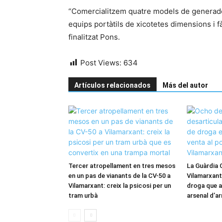
“Comercialitzem quatre models de generador
equips portàtils de xicotetes dimensions i fàc
finalitzat Pons.
Post Views:
634
Artículos relacionados
Más del autor
Tercer atropellament en tres mesos
La Guàrdia C
en un pas de vianants de la CV-50 a
Vilamarxant
Vilamarxant: creix la psicosi per un
droga que a
tram urbà
arsenal d’a