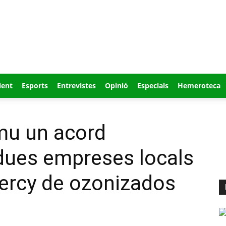
ient
Esports
Entrevistes
Opinió
Especials
Hemeroteca
mu un acord
dues empreses locals
mercy de ozonizados