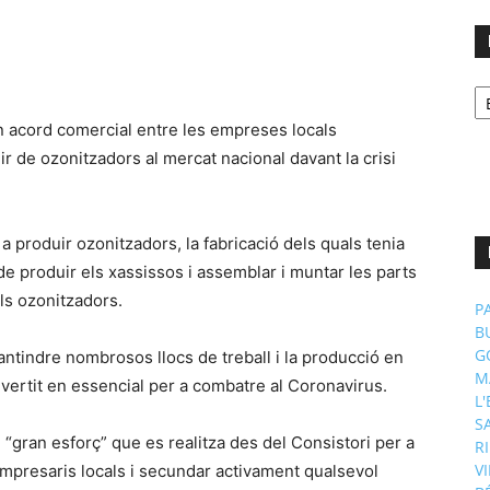
No
p
m
 acord comercial entre les empreses locals
r de ozonitzadors al mercat nacional davant la crisi
 produir ozonitzadors, la fabricació dels quals tenia
de produir els xassissos i assemblar i muntar les parts
ls ozonitzadors.
P
B
G
ntindre nombrosos llocs de treball i la producció en
M
vertit en essencial per a combatre al Coronavirus.
L
S
l “gran esforç” que es realitza des del Consistori per a
R
V
empresaris locals i secundar activament qualsevol