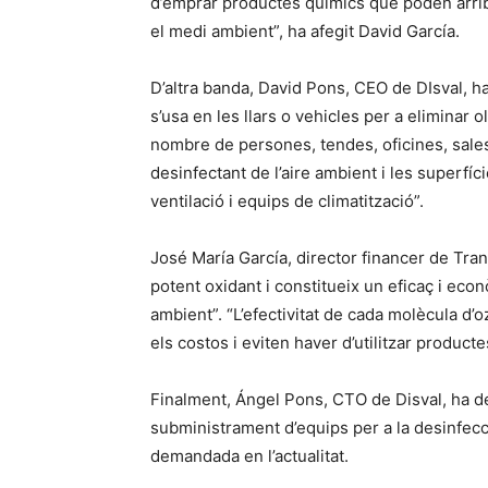
d’emprar productes químics que poden arribar
el medi ambient”, ha afegit David García.
D’altra banda, David Pons, CEO de DIsval, ha 
s’usa en les llars o vehicles per a eliminar o
nombre de persones, tendes, oficines, sales 
desinfectant de l’aire ambient i les superfíci
ventilació i equips de climatització”.
José María García, director financer de Tra
potent oxidant i constitueix un eficaç i e
ambient”. “L’efectivitat de cada molècula d’
els costos i eviten haver d’utilitzar producte
Finalment, Ángel Pons, CTO de Disval, ha de
subministrament d’equips per a la desinfecci
demandada en l’actualitat.