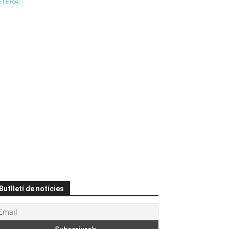
ÉTERA
Butlletí de notícies