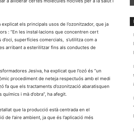
 a alliberar certes molècules nocives per a la salut i
explicat els principals usos de l’ozonitzador, que ja
lors : “En les instal·lacions que concentren cert
d’oci, superfícies comercials, s’utilitza com a
es arribant a esterilitzar fins als conductes de
nsformadores Jesiva, ha explicat que l’ozó és “un
conòmic procediment de neteja respectuós amb el medi
ozó fa que els tractaments d’ozonització abaratisquen
s químics i mà d’obra”, ha afegit.
tallat que la producció està centrada en el
ó de l’aire ambient, ja que és l’aplicació més