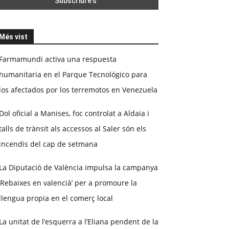
Més vist
Farmamundi activa una respuesta
humanitaria en el Parque Tecnológico para
los afectados por los terremotos en Venezuela
Dol oficial a Manises, foc controlat a Aldaia i
talls de trànsit als accessos al Saler són els
incendis del cap de setmana
La Diputació de València impulsa la campanya
‘Rebaixes en valencià’ per a promoure la
llengua propia en el comerç local
La unitat de l’esquerra a l’Eliana pendent de la