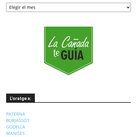
Notícies
per
mesos
L’oratge a:
PATERNA
BURJASSOT
GODELLA
MANISES