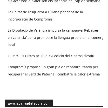
als accessos al Saler són els incendis del cap de setmana
La unitat de l’esquerra a l’Eliana pendent de la
incorporació de Compromís
La Diputació de València impulsa la campanya ‘Rebaixes
en valencià’ per a promoure la llengua propia en el comerç
local
El Parc Els Filtres acull la XVI edició del cinema d’estiu
Compromís proposa un gran pla de renaturalització per
recuperar el verd de Paterna i combatre la calor extrema
www.lacanyadateguia.com