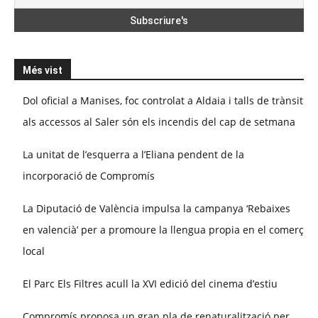
Més vist
Dol oficial a Manises, foc controlat a Aldaia i talls de trànsit
als accessos al Saler són els incendis del cap de setmana
La unitat de l’esquerra a l’Eliana pendent de la
incorporació de Compromís
La Diputació de València impulsa la campanya ‘Rebaixes
en valencià’ per a promoure la llengua propia en el comerç
local
El Parc Els Filtres acull la XVI edició del cinema d’estiu
Compromís proposa un gran pla de renaturalització per