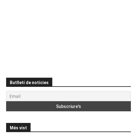
Butlletí de notícies
Més vist