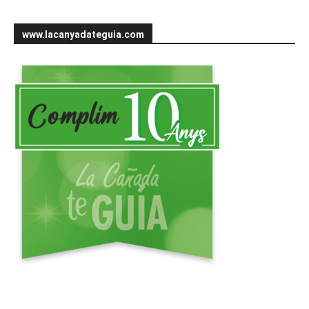
www.lacanyadateguia.com