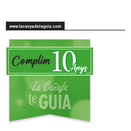
www.lacanyadateguia.com