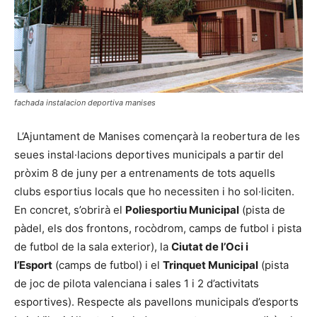
fachada instalacion deportiva manises
L’Ajuntament de Manises començarà la reobertura de les
seues instal·lacions deportives municipals a partir del
pròxim 8 de juny per a entrenaments de tots aquells
clubs esportius locals que ho necessiten i ho sol·liciten.
En concret, s’obrirà el
Poliesportiu Municipal
(pista de
pàdel, els dos frontons, rocòdrom, camps de futbol i pista
de futbol de la sala exterior), la
Ciutat de l’Oci i
l’Esport
(camps de futbol) i el
Trinquet Municipal
(pista
de joc de pilota valenciana i sales 1 i 2 d’activitats
esportives). Respecte als pavellons municipals d’esports