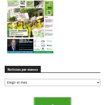
Notícies per mesos
Notícies
per
mesos