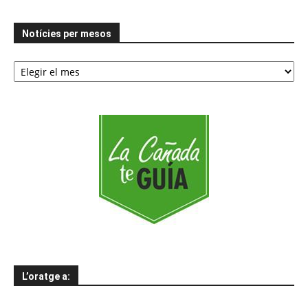
Notícies per mesos
Notícies
per
mesos
L’oratge a: