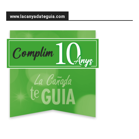
www.lacanyadateguia.com