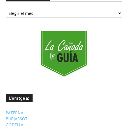
Notícies
per
mesos
L’oratge a:
PATERNA
BURJASSOT
GODELLA