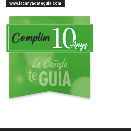
www.lacanyadateguia.com