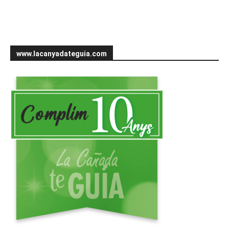
www.lacanyadateguia.com