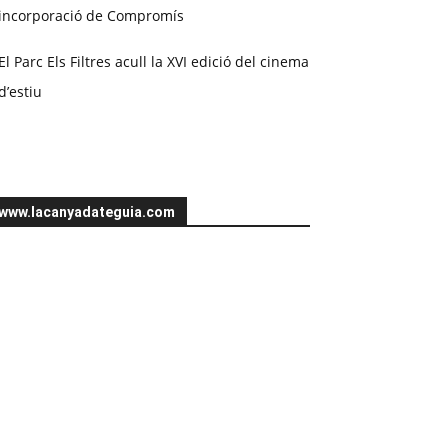
incorporació de Compromís
El Parc Els Filtres acull la XVI edició del cinema
d’estiu
www.lacanyadateguia.com