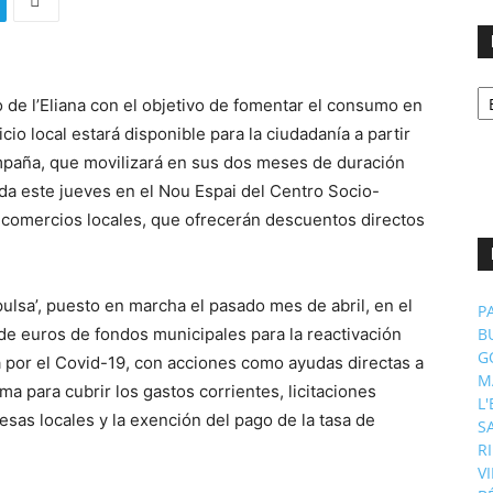
No
de l’Eliana con el objetivo de fomentar el consumo en
p
m
cio local estará disponible para la ciudadanía a partir
mpaña, que movilizará en sus dos meses de duración
da este jueves en el Nou Espai del Centro Socio-
1 comercios locales, que ofrecerán descuentos directos
mpulsa’, puesto en marcha el pasado mes de abril, en el
P
 de euros de fondos municipales para la reactivación
B
G
da por el Covid-19, con acciones como ayudas directas a
M
a para cubrir los gastos corrientes, licitaciones
L
as locales y la exención del pago de la tasa de
S
R
V