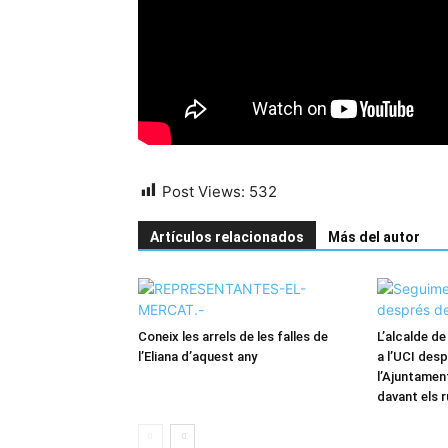
Post Views:
532
Artículos relacionados
Más del autor
Coneix les arrels de les falles de
L’alcalde d
l’Eliana d’aquest any
a l’UCI desp
l’Ajuntame
davant els 