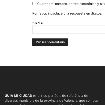
Guardar mi nombre, correo electrónico y si
Por favor, introduce una respuesta en dígitos:
5 × 1 =
GUÍA MI CIUDAD
és el nou periòdic de referència de
diversos municipis de la província de València, que compta