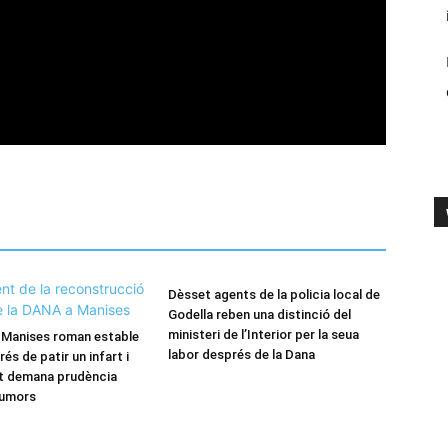
Dèsset agents de la policia local de
Godella reben una distinció del
ministeri de l’Interior per la seua
e Manises roman estable
labor després de la Dana
rés de patir un infart i
nt demana prudència
rumors