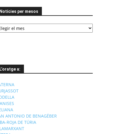
Notícies per mesos
tícies
er
esos
L’oratge a:
ATERNA
URJASSOT
ODELLA
ANISES
'ELIANA
AN ANTONIO DE BENAGÉBER
IBA-ROJA DE TÚRIA
ILAMARXANT