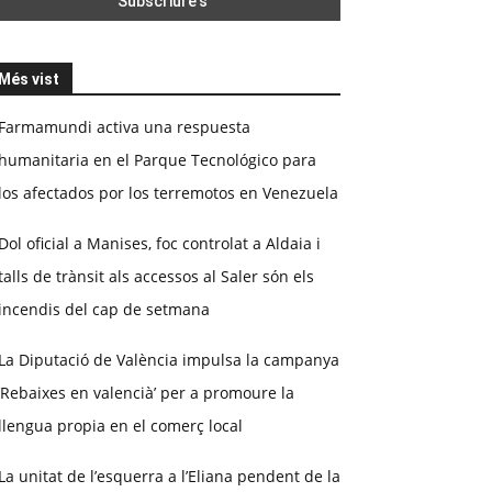
Més vist
Farmamundi activa una respuesta
humanitaria en el Parque Tecnológico para
los afectados por los terremotos en Venezuela
Dol oficial a Manises, foc controlat a Aldaia i
talls de trànsit als accessos al Saler són els
incendis del cap de setmana
La Diputació de València impulsa la campanya
‘Rebaixes en valencià’ per a promoure la
llengua propia en el comerç local
La unitat de l’esquerra a l’Eliana pendent de la