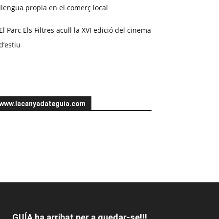
llengua propia en el comerç local
El Parc Els Filtres acull la XVI edició del cinema
d’estiu
www.lacanyadateguia.com
GUÍA ha arribat per a quedar-se!!!