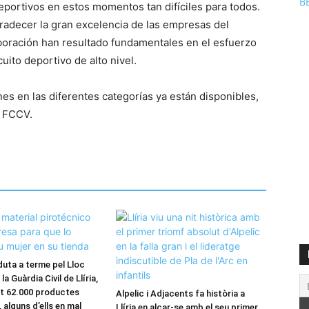
B
eportivos en estos momentos tan difíciles para todos.
gradecer la gran excelencia de las empresas del
boración han resultado fundamentales en el esfuerzo
cuito deportivo de alto nivel.
es en las diferentes categorías ya están disponibles,
a FCCV.
duta a terme pel Lloc
la Guàrdia Civil de Llíria,
t 62.000 productes
Alpelic i Adjacents fa història a
 alguns d’ells en mal
Llíria en alçar-se amb el seu primer