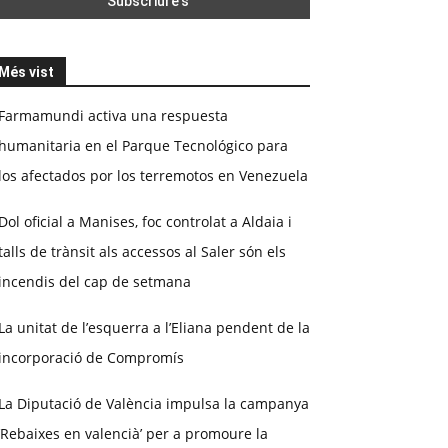
Més vist
Farmamundi activa una respuesta
humanitaria en el Parque Tecnológico para
los afectados por los terremotos en Venezuela
Dol oficial a Manises, foc controlat a Aldaia i
talls de trànsit als accessos al Saler són els
incendis del cap de setmana
La unitat de l’esquerra a l’Eliana pendent de la
incorporació de Compromís
La Diputació de València impulsa la campanya
‘Rebaixes en valencià’ per a promoure la