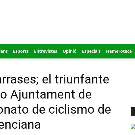
ient
Esports
Entrevistes
Opinió
Especials
Hemeroteca
rrases; el triunfante
feo Ajuntament de
eonato de ciclismo de
lenciana