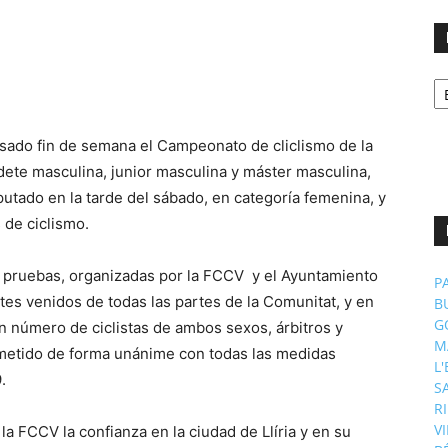
No
p
m
asado fin de semana el Campeonato de cliclismo de la
dete masculina, junior masculina y máster masculina,
putado en la tarde del sábado, en categoría femenina, y
 de ciclismo.
las pruebas, organizadas por la FCCV y el Ayuntamiento
P
ntes venidos de todas las partes de la Comunitat, y en
B
G
an número de ciclistas de ambos sexos, árbitros y
M
ometido de forma unánime con todas las medidas
L
.
S
R
V
la FCCV la confianza en la ciudad de Llíria y en su