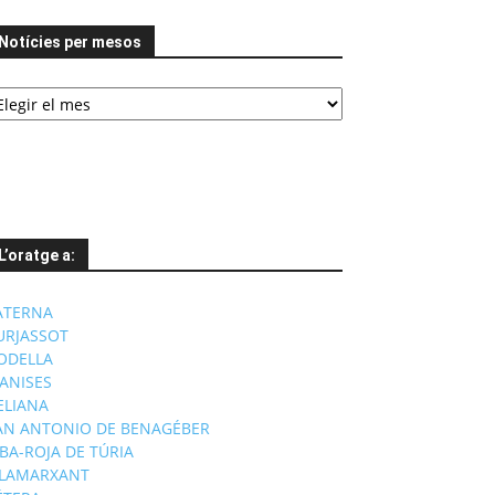
Notícies per mesos
tícies
er
esos
L’oratge a:
ATERNA
URJASSOT
ODELLA
ANISES
'ELIANA
AN ANTONIO DE BENAGÉBER
IBA-ROJA DE TÚRIA
ILAMARXANT