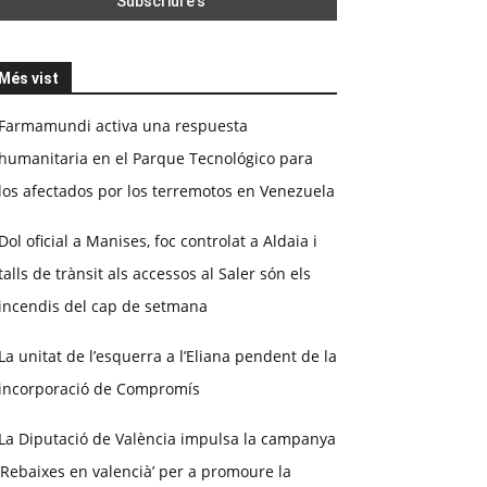
Més vist
Farmamundi activa una respuesta
humanitaria en el Parque Tecnológico para
los afectados por los terremotos en Venezuela
Dol oficial a Manises, foc controlat a Aldaia i
talls de trànsit als accessos al Saler són els
incendis del cap de setmana
La unitat de l’esquerra a l’Eliana pendent de la
incorporació de Compromís
La Diputació de València impulsa la campanya
‘Rebaixes en valencià’ per a promoure la