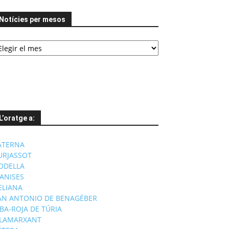
Notícies per mesos
tícies
er
esos
L’oratge a:
ATERNA
URJASSOT
ODELLA
ANISES
'ELIANA
AN ANTONIO DE BENAGÉBER
IBA-ROJA DE TÚRIA
ILAMARXANT