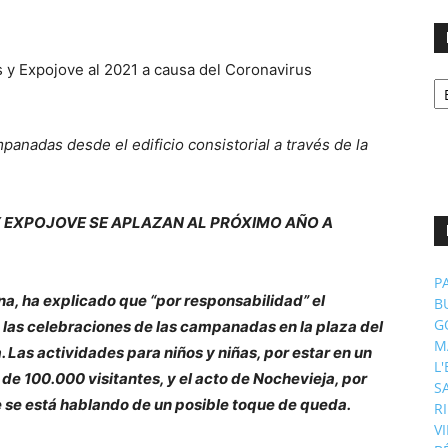
No
p
m
panadas desde el edificio consistorial a través de la
 EXPOJOVE SE APLAZAN AL PRÓXIMO AÑO A
P
ana, ha explicado que “por responsabilidad” el
B
G
las celebraciones de las campanadas en la plaza del
M
 Las actividades para niños y niñas, por estar en un
L
de 100.000 visitantes, y el acto de Nochevieja, por
S
ue se está hablando de un posible toque de queda.
R
V