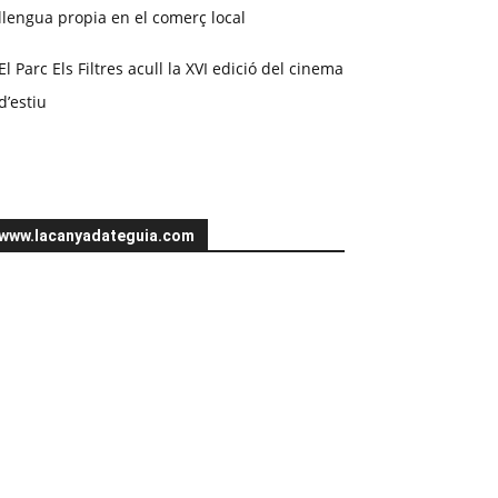
llengua propia en el comerç local
El Parc Els Filtres acull la XVI edició del cinema
d’estiu
www.lacanyadateguia.com