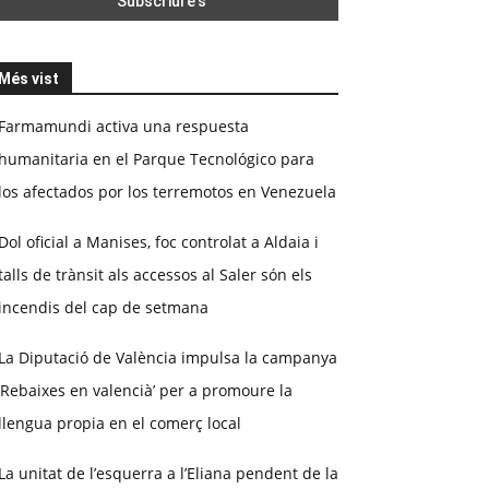
Més vist
Farmamundi activa una respuesta
humanitaria en el Parque Tecnológico para
los afectados por los terremotos en Venezuela
Dol oficial a Manises, foc controlat a Aldaia i
talls de trànsit als accessos al Saler són els
incendis del cap de setmana
La Diputació de València impulsa la campanya
‘Rebaixes en valencià’ per a promoure la
llengua propia en el comerç local
La unitat de l’esquerra a l’Eliana pendent de la