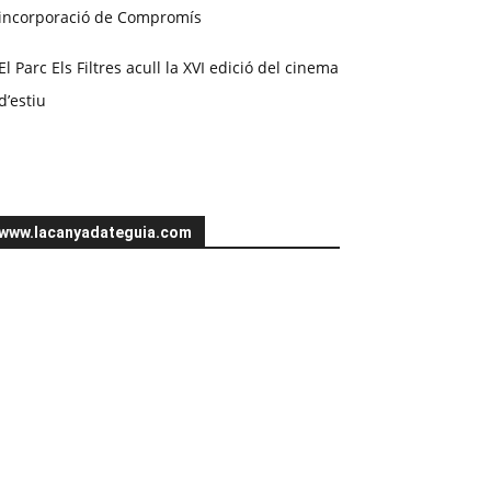
incorporació de Compromís
El Parc Els Filtres acull la XVI edició del cinema
d’estiu
www.lacanyadateguia.com