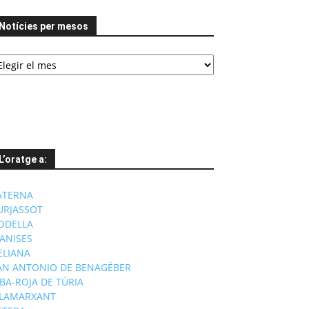
Notícies per mesos
tícies
er
esos
L’oratge a:
ATERNA
URJASSOT
ODELLA
ANISES
'ELIANA
AN ANTONIO DE BENAGÉBER
IBA-ROJA DE TÚRIA
ILAMARXANT