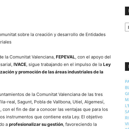
No
p
m
de la Comunitat Valenciana,
FEPEVAL
, con el apoyo del
sarial,
IVACE
, sigue trabajando en el impulso de la
Ley
zación y promoción de las áreas industriales de la
P
B
G
ntamientos de la Comunitat Valenciana de las tres
M
ila-real, Sagunt, Pobla de Vallbona, Utiel, Algemesí,
L
, con el fin de dar a conocer las ventajas que para los
S
los instrumentos que contiene esta Ley. El objetivo
R
V
do a
profesionalizar su gestión
, favoreciendo la