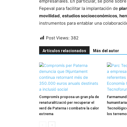
empresariales. En particular, se pone sobre
Fepeval para facilitar la implantación de
pla
movilidad
,
estudios socioeconómicos
,
her
instrumentos para entablar una colaboració
Post Views:
382
Artículos relacionados
Más del autor
Compromís proposa un gran pla de
Farmamundi
renaturalització per recuperar el
humanitaria
verd de Paterna i combatre la calor
Tecnológico
extrema
los terremo