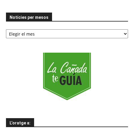
Notícies per mesos
Notícies
per
mesos
L’oratge a: