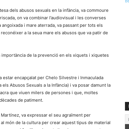
B
adultesa dels abusos sexuals en la infància, va commoure
iscada, on va combinar l’audiovisual i les converses
angoixada i mare aterrada, va passant per tots els
e reconéixer a la seua mare els abusos que va patir de
importància de la prevenció en els xiquets i xiquetes
va estar encapçalat per Chelo Silvestre i Inmaculada
els Abusos Sexuals a la Infància) i va posar damunt la
a lacra que viuen milers de persones i que, moltes
 dècades de patiment.
o Martínez, va expressar el seu agraïment per
i al món de la cultura per crear aquest tipus de material