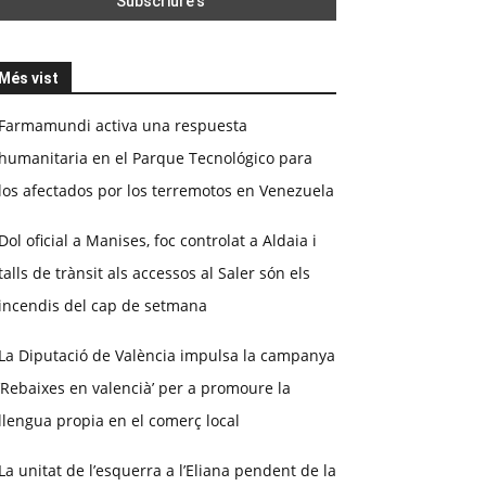
Més vist
Farmamundi activa una respuesta
humanitaria en el Parque Tecnológico para
los afectados por los terremotos en Venezuela
Dol oficial a Manises, foc controlat a Aldaia i
talls de trànsit als accessos al Saler són els
incendis del cap de setmana
La Diputació de València impulsa la campanya
‘Rebaixes en valencià’ per a promoure la
llengua propia en el comerç local
La unitat de l’esquerra a l’Eliana pendent de la