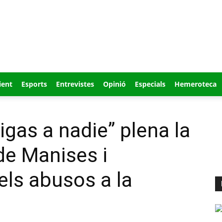
ient
Esports
Entrevistes
Opinió
Especials
Hemeroteca
digas a nadie” plena la
de Manises i
els abusos a la