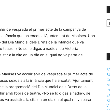
No
p
m
P
 Manises va acollir ahir de vesprada el primer acte de
B
G
usos sexuals a la infància que ha encetat l’Ajuntament
M
e la programació del Dia Mundial dels Drets de la
L
ir amb l’obra de teatre, «No se lo digas a nadie», de
S
 va assistir a la cita en un dia en el qual no va parar
R
V