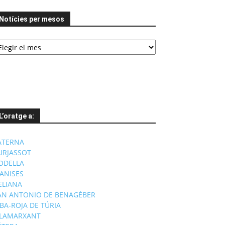
Notícies per mesos
tícies
er
esos
L’oratge a:
ATERNA
URJASSOT
ODELLA
ANISES
'ELIANA
AN ANTONIO DE BENAGÉBER
IBA-ROJA DE TÚRIA
ILAMARXANT