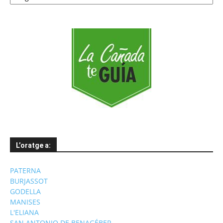
mesos
L’oratge a:
PATERNA
BURJASSOT
GODELLA
MANISES
L'ELIANA
SAN ANTONIO DE BENAGÉBER