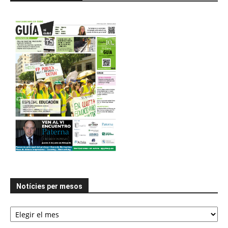
Notícies per mesos
Notícies
per
mesos