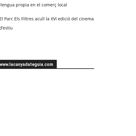
llengua propia en el comerç local
El Parc Els Filtres acull la XVI edició del cinema
d’estiu
www.lacanyadateguia.com