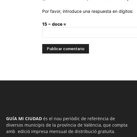
Por favor, introduce una respuesta en dígitos:
15 − doce =
GUÍA MI CIUDAD
és el nou periòdic de referència de
diversos municipis de la província de València, que compta
amb edició impresa mensual de distribució gratuïta.