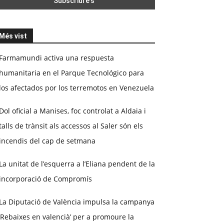
Més vist
Farmamundi activa una respuesta
humanitaria en el Parque Tecnológico para
los afectados por los terremotos en Venezuela
Dol oficial a Manises, foc controlat a Aldaia i
talls de trànsit als accessos al Saler són els
incendis del cap de setmana
La unitat de l’esquerra a l’Eliana pendent de la
incorporació de Compromís
La Diputació de València impulsa la campanya
‘Rebaixes en valencià’ per a promoure la