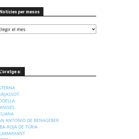
Notícies per mesos
tícies
er
esos
L’oratge a:
ATERNA
URJASSOT
ODELLA
ANISES
'ELIANA
AN ANTONIO DE BENAGÉBER
IBA-ROJA DE TÚRIA
ILAMARXANT