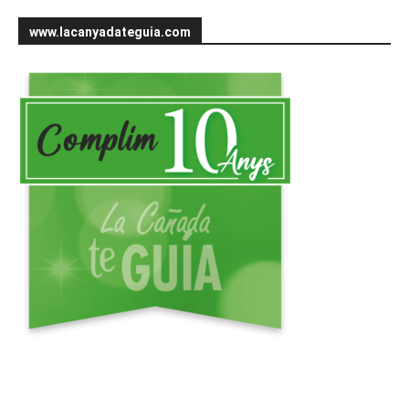
www.lacanyadateguia.com