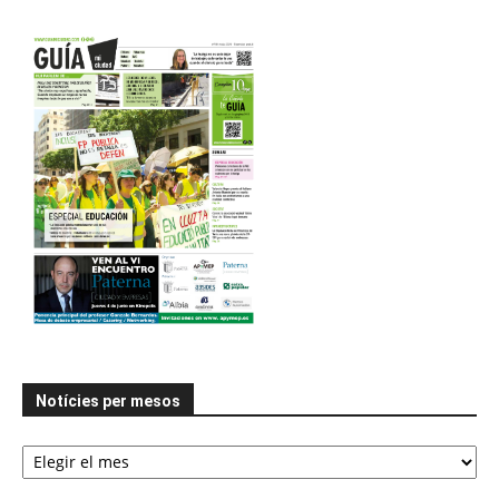
Notícies per mesos
Notícies
per
mesos