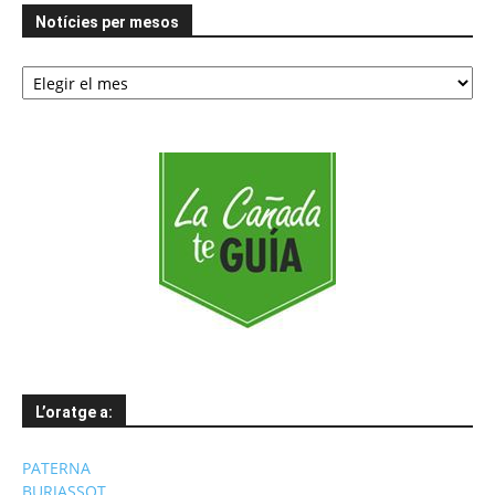
Notícies per mesos
Notícies
per
mesos
L’oratge a:
PATERNA
BURJASSOT