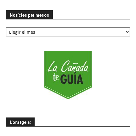
Notícies per mesos
Notícies
per
mesos
L’oratge a: