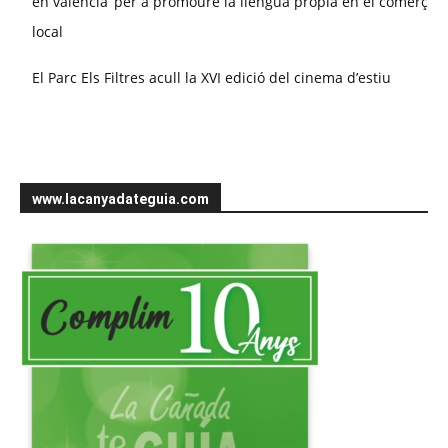
en valencià’ per a promoure la llengua propia en el comerç
local
El Parc Els Filtres acull la XVI edició del cinema d’estiu
www.lacanyadateguia.com