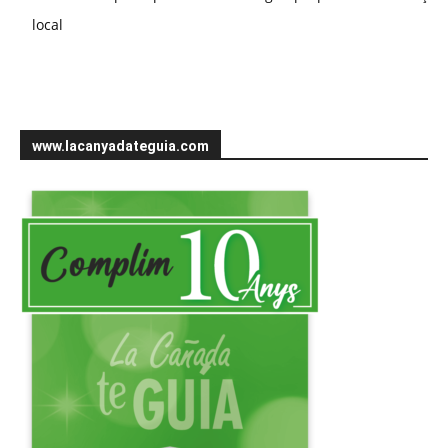
local
www.lacanyadateguia.com