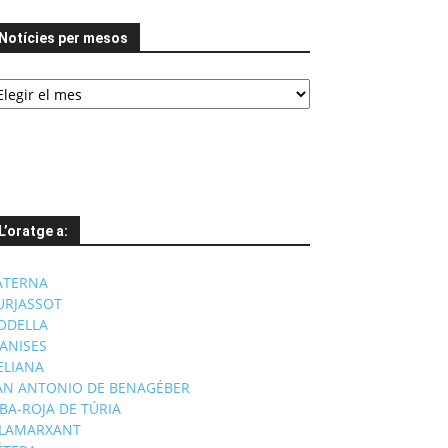
Notícies per mesos
tícies
er
esos
L’oratge a:
ATERNA
URJASSOT
ODELLA
ANISES
'ELIANA
AN ANTONIO DE BENAGÉBER
IBA-ROJA DE TÚRIA
ILAMARXANT