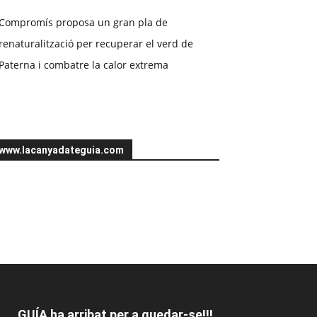
Compromís proposa un gran pla de
renaturalització per recuperar el verd de
Paterna i combatre la calor extrema
www.lacanyadateguia.com
GUÍA ha arribat per a quedar-se!!!