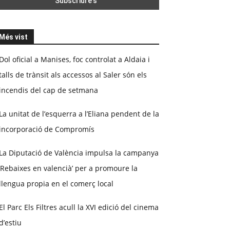
Més vist
Dol oficial a Manises, foc controlat a Aldaia i
talls de trànsit als accessos al Saler són els
incendis del cap de setmana
La unitat de l’esquerra a l’Eliana pendent de la
incorporació de Compromís
La Diputació de València impulsa la campanya
‘Rebaixes en valencià’ per a promoure la
llengua propia en el comerç local
El Parc Els Filtres acull la XVI edició del cinema
d’estiu