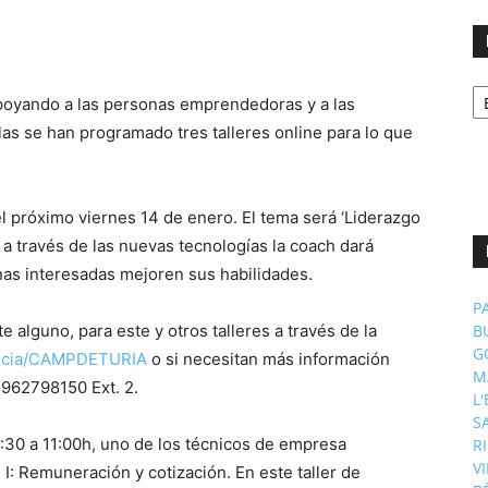
No
poyando a las personas emprendedoras y a las
p
m
as se han programado tres talleres online para lo que
 el próximo viernes 14 de enero. El tema será ‘Liderazgo
 a través de las nuevas tecnologías la coach dará
nas interesadas mejoren sus habilidades.
P
e alguno, para este y otros talleres a través de la
B
G
encia/CAMPDETURIA
o si necesitan más información
M
 962798150 Ext. 2.
L
S
9:30 a 11:00h, uno de los técnicos de empresa
R
V
 I: Remuneración y cotización. En este taller de