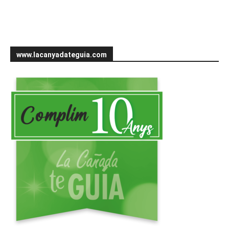
www.lacanyadateguia.com